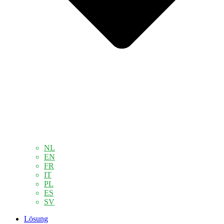
NL
EN
FR
IT
PL
ES
SV
Lösung